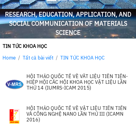
RESEARCH, EDUCATION, APPLICATION, AND
SOCIAL COMMUNICATION OF MATERIALS
SCIENCE
TIN TỨC KHOA HỌC
Home
Tất cả bài viết
TIN TỨC KHOA HỌC
HỘI THẢO QUỐC TẾ VỀ VÂT LIỆU TIÊN TIẾN-
HIỆP HỘI CÁC HỘI KHOA HỌC VẬT LIỆU LẦN
THỨ 14 (IUMRS-ICAM 2015)
HỘI THẢO QUỐC TẾ VỀ VẬT LIỆU TIÊN TIẾN
VÀ CÔNG NGHỆ NANO LẦN THỨ III (ICAMN
2016)