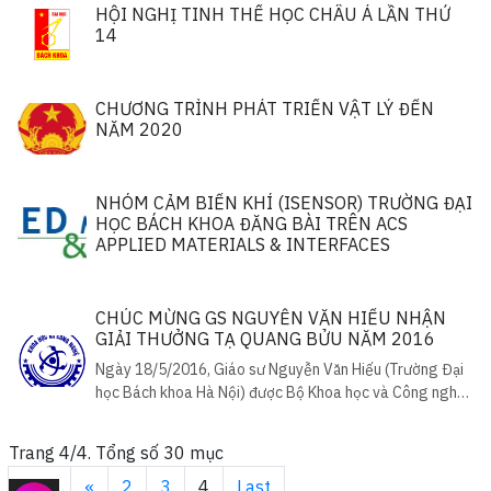
HỘI NGHỊ TINH THỂ HỌC CHÂU Á LẦN THỨ
14
CHƯƠNG TRÌNH PHÁT TRIỂN VẬT LÝ ĐẾN
NĂM 2020
NHÓM CẢM BIẾN KHÍ (ISENSOR) TRƯỜNG ĐẠI
HỌC BÁCH KHOA ĐĂNG BÀI TRÊN ACS
APPLIED MATERIALS & INTERFACES
CHÚC MỪNG GS NGUYỄN VĂN HIẾU NHẬN
GIẢI THƯỞNG TẠ QUANG BỬU NĂM 2016
Ngày 18/5/2016, Giáo sư Nguyễn Văn Hiếu (Trường Đại
học Bách khoa Hà Nội) được Bộ Khoa học và Công nghệ
trao tặng Giải thưởng Tạ Quang Bửu năm 2016.
Trang 4/4. Tổng số 30 mục
First
«
2
3
4
Last