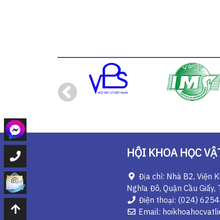
HỘI KHOA HỌC VẬT
Địa chỉ: Nhà B2, Viện 
Nghĩa Đô, Quận Cầu Giấy, 
Điện thoại: (024) 625
Email: hoikhoahocvatl