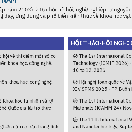
T NAM
lập năm 2003) là tổ chức xã hội, nghề nghiệp tự nguyệ
g dạy, ứng dụng và phổ biến kiến thức về khoa học vật 
HỘI THẢO-HỘI NGHỊ 
hội về thí điểm một số cơ
The 1st International Co
riển khoa học, công nghệ,
Technology (ICMIT 2026) - 
10 to 12, 2026
iển khoa học, công nghệ,
Hội nghị toàn quốc về Vật
XIV SPMS 2025 - TP. Buôn
g Khoa học tự nhiên và kỹ
The 1st International Co
hệ Quốc gia tài trợ thực
Materials (ICAMM’24), Nov
The 11th International 
ghiên cứu cơ bản trong lĩnh
and Nanotechnology, Sept