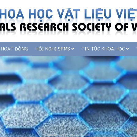
C HOẠT ĐỘNG
HỘI NGHỊ SPMS
TIN TỨC KHOA HỌC