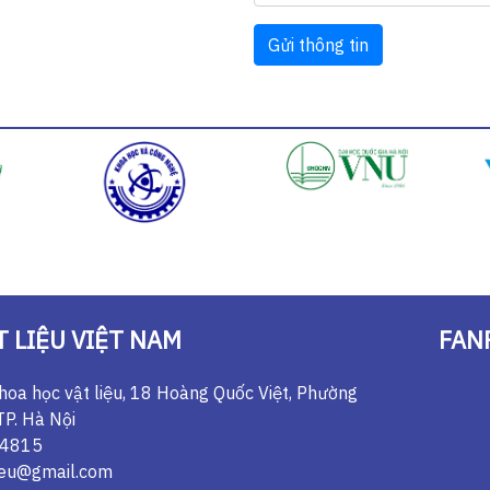
Gửi thông tin
 LIỆU VIỆT NAM
FAN
Khoa học vật liệu, 18 Hoàng Quốc Việt, Phường
TP. Hà Nội
44815
ieu@gmail.com