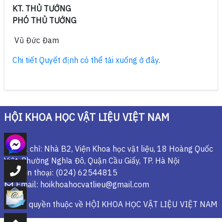
KT. THỦ TƯỚNG
PHÓ THỦ TƯỚNG
Vũ Đức Đam
Chi tiết Quyết định có thể tải xuống ở đây
.
HỘI KHOA HỌC VẬT LIỆU VIỆT NAM
Địa chỉ: Nhà B2, Viện Khoa học vật liệu, 18 Hoàng Quốc
Việt, Phường Nghĩa Đô, Quận Cầu Giấy, TP. Hà Nội
Điện thoại: (024) 62544815
Email: hoikhoahocvatlieu@gmail.com
© Bản quyền thuộc về
HỘI KHOA HỌC VẬT LIỆU VIỆT NAM