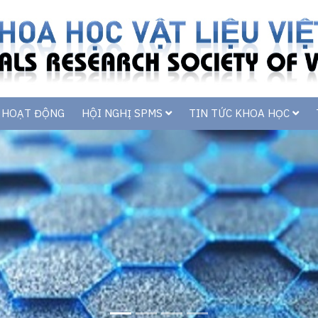
C HOẠT ĐỘNG
HỘI NGHỊ SPMS
TIN TỨC KHOA HỌC