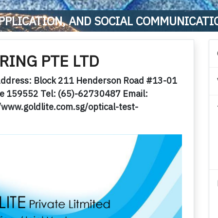
PPLICATION, AND SOCIAL COMMUNICATI
RING PTE LTD
ddress: Block 211 Henderson Road #13-01
re 159552 Tel: (65)-62730487 Email:
/www.goldlite.com.sg/optical-test-