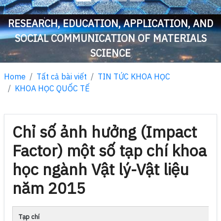
RESEARCH, EDUCATION, APPLICATION, AND
SOCIAL COMMUNICATION OF MATERIALS
SCIENCE
Home
Tất cả bài viết
TIN TỨC KHOA HỌC
KHOA HỌC QUỐC TẾ
Chỉ số ảnh hưởng (Impact
Factor) một số tạp chí khoa
học ngành Vật lý-Vật liệu
năm 2015
Tạp chí