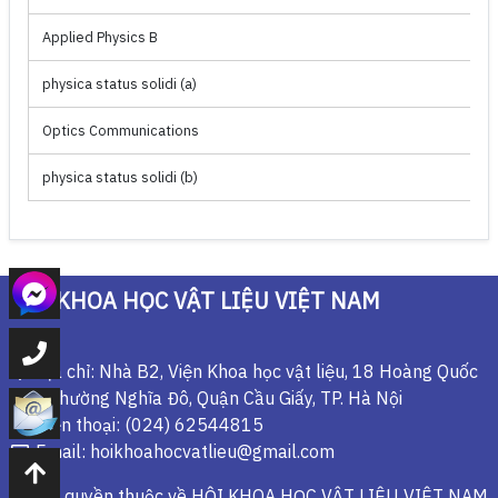
Applied Physics B
physica status solidi (a)
Optics Communications
physica status solidi (b)
HỘI KHOA HỌC VẬT LIỆU VIỆT NAM
Địa chỉ: Nhà B2, Viện Khoa học vật liệu, 18 Hoàng Quốc
Việt, Phường Nghĩa Đô, Quận Cầu Giấy, TP. Hà Nội
Điện thoại: (024) 62544815
Email: hoikhoahocvatlieu@gmail.com
© Bản quyền thuộc về
HỘI KHOA HỌC VẬT LIỆU VIỆT NAM